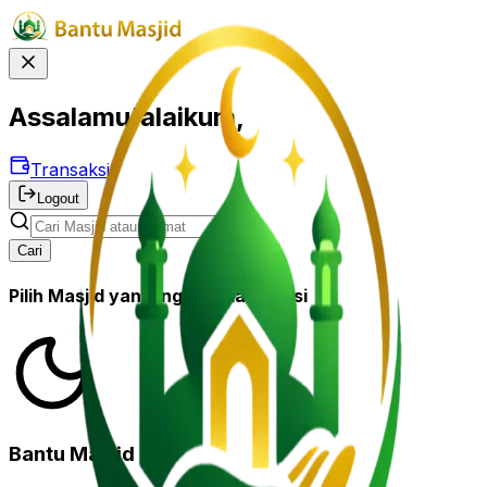
Assalamu'alaikum,
Transaksi
Logout
Cari
Pilih Masjid yang ingin anda donasi
Bantu Masjid